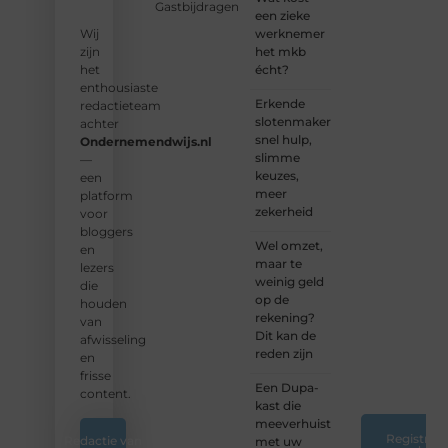
Gastbijdragen
groeiende
een zieke
community
werknemer
Wij
en
het mkb
zijn
samen
écht?
het
waardevolle
enthousiaste
Erkende
verhalen
redactieteam
slotenmakers:
te
achter
snel hulp,
delen.
Ondernemendwijs.nl
slimme
—
keuzes,
❝
Start
een
meer
vandaag
platform
zekerheid
nog
voor
jouw
bloggers
Wel omzet,
blogreis
en
maar te
of
lezers
weinig geld
ontdek
die
op de
nieuwe
houden
rekening?
inzichten
van
Dit kan de
op ons
afwisseling
reden zijn
platform.
en
❞
frisse
Een Dupa-
content.
kast die
meeverhuist
Registreer
Redactie van
met uw