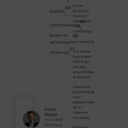
)
Grote
(68
Of je
partytent
Zakelijk
nu een
)
huren in
nieuwsgierige
Hilversum
(36
lezer
Dienstverlening
met
)
bent of
verlichting
een
Banen en
(28
en
gepassioneer
verwarming
opleidingen
)
schrijver
(23
— bij
Uw eerste
Onderwijs
Ondernemendw
)
huis kopen
is er
met hulp
altijd
van een
plek
assurantiekantoor
voor
in Arnhem
jouw
stem.
Maatwerk
We
schoolmeubilair
nodigen
voor
je uit
basisscholen:
om
dit is
Koen
deel te
waarom
Meijer
worden
het werkt
Inhoudelijk
van
Strateeg &
onze
Wat kost