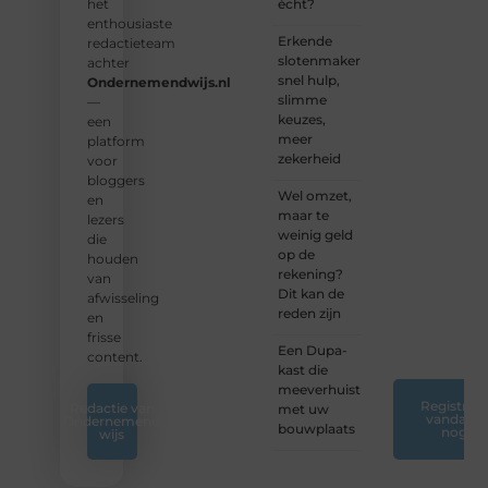
samen
écht?
het
waardevolle
enthousiaste
Erkende
verhalen
redactieteam
slotenmakers:
te
achter
snel hulp,
delen.
Ondernemendwijs.nl
slimme
—
keuzes,
❝
Start
een
meer
vandaag
platform
zekerheid
nog
voor
jouw
bloggers
Wel omzet,
blogreis
en
maar te
of
lezers
weinig geld
ontdek
die
op de
nieuwe
houden
rekening?
inzichten
van
Dit kan de
op ons
afwisseling
reden zijn
platform.
en
❞
frisse
Een Dupa-
content.
kast die
meeverhuist
Registreer
Redactie van
met uw
vandaag
Ondernemend
bouwplaats
nog
wijs