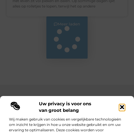
Het leven zit vol pieken en dalen. Op sommige dagen lijkt
alles op rolletjes te lopen, terwijl het op andere
Meer laden
Main Links
Uw privacy is voor ons
Bekende Nederlanders
Goedkope linkbuilding: hoe je met een beperkt budget toch sterke resultaten behaalt
Hoe kan ik geld verdienen met mijn website? Jouw complete gids naar online inkomsten
van groot belang
Wij maken gebruik van cookies en vergelijkbare technologieën
om inzicht te krijgen in hoe u onze website gebruikt en om uw
ervaring te optimaliseren. Deze cookies worden voor
Wijzer worden door verhalen.