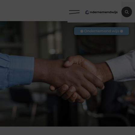
◉ Ondernemend wijs ◉