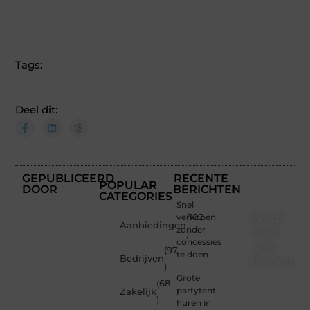
Tags:
Deel dit:
GEPUBLICEERD
RECENTE
POPULAR
DOOR
BERICHTEN
CATEGORIES
Snel
Word
verkopen
(102
Aanbiedingen
zonder
deel
)
concessies
van
(97
te doen
Bedrijven
Ondernem
)
Grote
(68
Of je
partytent
Zakelijk
nu een
)
huren in