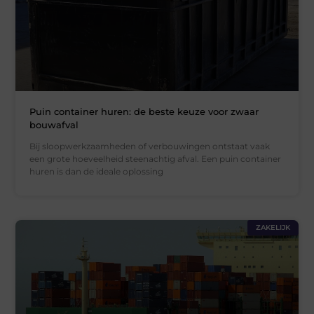
Puin container huren: de beste keuze voor zwaar
bouwafval
Bij sloopwerkzaamheden of verbouwingen ontstaat vaak
een grote hoeveelheid steenachtig afval. Een puin container
huren is dan de ideale oplossing
ZAKELIJK