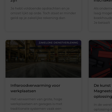
zijn
inschake
Je hebt voldoende opdrachten en je
Als ondern
omzet lijkt op orde. Toch staat er minder
laag mogeli
geld op je zakelijke rekening dan
boekhouden
Je betaalt
ZAKELIJKE DIENSTVERLENING
Infraroodverwarming voor
De kunst 
werkplaatsen
Magneetdo
oplossin
Het verwarmen van grote, hoge
werkplaatsen en garages is met
In de werel
traditionele systemen vaak een
oplossing d