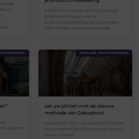
je productontwikkeling
 is het
dig te
5 Redenen waarom je een prototype
e
moet laten maken voor je
productontwikkeling Een prorotype
els,
laten maken is een cruciale stap
ENSTVERLENING
ZAKELIJKE DIENSTVERLENING
at?
zet uw plinten met de nieuwe
methode van Gekophout
oor
Gekophout Als u van plan bent om een
ellen daarom
huis te betrekken of er al in een woont,
gaat u vanzelf