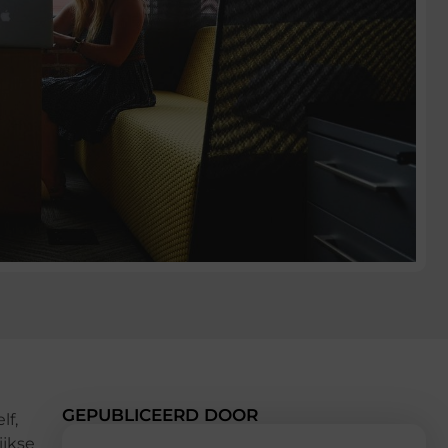
GEPUBLICEERD DOOR
lf,
ijkse