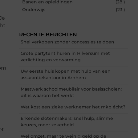
Banen en opleidingen
(28 )
Onderwijs
(23 )
 Je
cht
RECENTE BERICHTEN
Snel verkopen zonder concessies te doen
Grote partytent huren in Hilversum met
verlichting en verwarming
 om
Uw eerste huis kopen met hulp van een
assurantiekantoor in Arnhem
Maatwerk schoolmeubilair voor basisscholen:
dit is waarom het werkt
Wat kost een zieke werknemer het mkb écht?
Erkende slotenmakers: snel hulp, slimme
keuzes, meer zekerheid
et
Wel omzet, maar te weinig geld op de