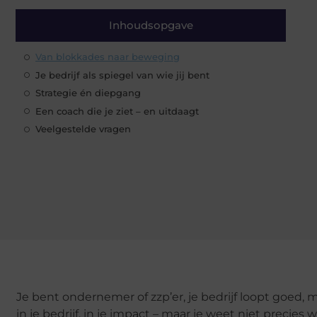
Inhoudsopgave
Van blokkades naar beweging
Je bedrijf als spiegel van wie jij bent
Strategie én diepgang
Een coach die je ziet – en uitdaagt
Veelgestelde vragen
Je bent ondernemer of zzp’er, je bedrijf loopt goed, maa
in je bedrijf, in je impact – maar je weet niet precies