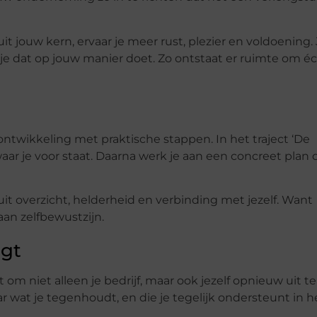
t jouw kern, ervaar je meer rust, plezier en voldoening.
e je dat op jouw manier doet. Zo ontstaat er ruimte om é
ntwikkeling met praktische stappen. In het traject ‘De
n waar je voor staat. Daarna werk je aan een concreet plan
uit overzicht, helderheid en verbinding met jezelf. Want
aan zelfbewustzijn.
agt
t om niet alleen je bedrijf, maar ook jezelf opnieuw uit te
ar wat je tegenhoudt, en die je tegelijk ondersteunt in h