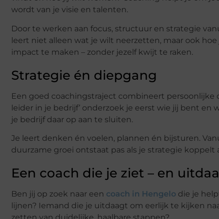
wordt van je visie en talenten.
Door te werken aan focus, structuur en strategie vanui
leert niet alleen wat je wilt neerzetten, maar ook ho
impact te maken – zonder jezelf kwijt te raken.
Strategie én diepgang
Een goed coachingstraject combineert persoonlijke o
leider in je bedrijf’ onderzoek je eerst wie jij bent e
je bedrijf daar op aan te sluiten.
Je leert denken én voelen, plannen én bijsturen. Van
duurzame groei ontstaat pas als je strategie koppelt 
Een coach die je ziet – en uitda
Ben jij op zoek naar een
coach in Hengelo
die je help
lijnen? Iemand die je uitdaagt om eerlijk te kijken na
zetten van duidelijke, haalbare stappen?