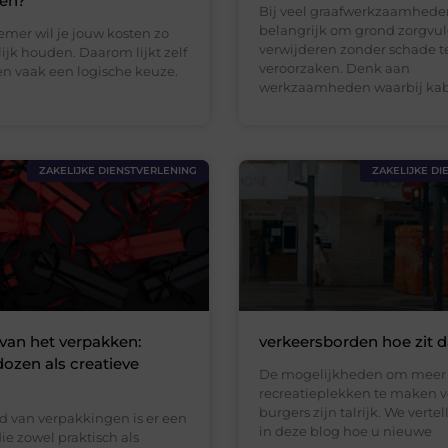
len?
Bij veel graafwerkzaamheden
belangrijk om grond zorgvul
emer wil je jouw kosten zo
verwijderen zonder schade t
jk houden. Daarom lijkt zelf
veroorzaken. Denk aan
 vaak een logische keuze.
werkzaamheden waarbij kab
ZAKELIJKE DIENSTVERLENING
ZAKELIJKE DI
van het verpakken:
verkeersborden hoe zit d
zen als creatieve
De mogelijkheden om meer
g
recreatieplekken te maken v
burgers zijn talrijk. We vert
d van verpakkingen is er een
in deze blog hoe u nieuwe
ie zowel praktisch als