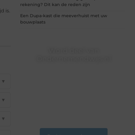
rekening? Dit kan de reden zijn
d is.
Een Dupa-kast die meeverhuist met uw
bouwplaats
Word deel van
Ondernemendwijs.nl
Of je nu een nieuwsgierige lezer bent of een
gepassioneerde schrijver — bij
▼
Ondernemendwijs.nl is er altijd plek voor jouw
stem. We nodigen je uit om deel te worden van
onze groeiende community en samen
waardevolle verhalen te delen.
▼
❝
Start vandaag nog jouw blogreis of ontdek
nieuwe inzichten op ons platform.
❞
▼