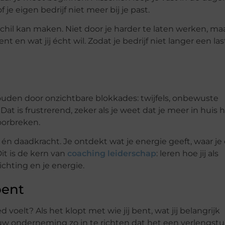
f je eigen bedrijf niet meer bij je past.
hil kan maken. Niet door je harder te laten werken, ma
 en wat jij écht wil. Zodat je bedrijf niet langer een las
den door onzichtbare blokkades: twijfels, onbewuste
at is frustrerend, zeker als je weet dat je meer in huis h
oorbreken.
t én daadkracht. Je ontdekt wat je energie geeft, waar je
it is de kern van
coaching leiderschap
: leren hoe jij als
chting en je energie.
bent
 voelt? Als het klopt met wie jij bent, wat jij belangrijk
ouw onderneming zo in te richten dat het een verlengst