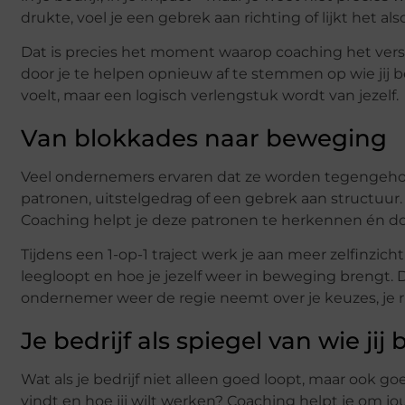
drukte, voel je een gebrek aan richting of lijkt het also
Dat is precies het moment waarop coaching het versc
door je te helpen opnieuw af te stemmen op wie jij bent
voelt, maar een logisch verlengstuk wordt van jezelf.
Van blokkades naar beweging
Veel ondernemers ervaren dat ze worden tegengehou
patronen, uitstelgedrag of een gebrek aan structuur. D
Coaching helpt je deze patronen te herkennen én d
Tijdens een 1-op-1 traject werk je aan meer zelfinzich
leegloopt en hoe je jezelf weer in beweging brengt. D
ondernemer weer de regie neemt over je keuzes, je ri
Je bedrijf als spiegel van wie jij 
Wat als je bedrijf niet alleen goed loopt, maar ook goed
vindt en hoe jij wilt werken? Coaching helpt je om j