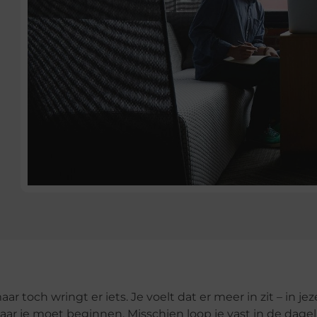
r toch wringt er iets. Je voelt dat er meer in zit – in jeze
 waar je moet beginnen. Misschien loop je vast in de dagel