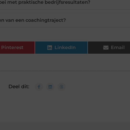
oei met praktische bedrijfsresultaten?
n van een coachingtraject?
Pinterest
LinkedIn
Email
Deel dit: