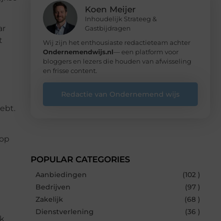
Koen Meijer
Inhoudelijk Strateeg &
ar
Gastbijdragen
t
Wij zijn het enthousiaste redactieteam achter
Ondernemendwijs.nl
— een platform voor
bloggers en lezers die houden van afwisseling
en frisse content.
Redactie van Ondernemend wijs
ebt.
 op
POPULAR CATEGORIES
Aanbiedingen
(102 )
Bedrijven
(97 )
Zakelijk
(68 )
Dienstverlening
(36 )
uk