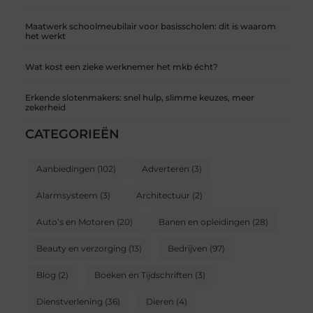
Maatwerk schoolmeubilair voor basisscholen: dit is waarom
het werkt
Wat kost een zieke werknemer het mkb écht?
Erkende slotenmakers: snel hulp, slimme keuzes, meer
zekerheid
CATEGORIEËN
Aanbiedingen
(102)
Adverteren
(3)
Alarmsysteem
(3)
Architectuur
(2)
Auto’s en Motoren
(20)
Banen en opleidingen
(28)
Beauty en verzorging
(13)
Bedrijven
(97)
Blog
(2)
Boeken en Tijdschriften
(3)
Dienstverlening
(36)
Dieren
(4)