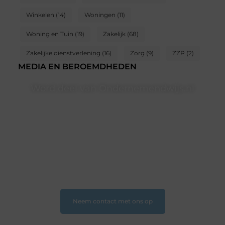
Winkelen
(14)
Woningen
(11)
Woning en Tuin
(19)
Zakelijk
(68)
Zakelijke dienstverlening
(16)
Zorg
(9)
ZZP
(2)
MEDIA EN BEROEMDHEDEN
Word deel van Ondernemendwijs.nl
Of je nu een nieuwsgierige lezer bent of een
gepassioneerde schrijver — bij Ondernemendwijs.nl is
er altijd plek voor jouw stem. We nodigen je uit om
deel te worden van onze groeiende community en
samen waardevolle verhalen te delen.
❝
Start vandaag nog jouw blogreis of ontdek nieuwe
inzichten op ons platform
❞
Neem contact met ons op