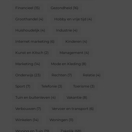
Financieel
(15)
Gezondheid
(16)
Groothandel
(4)
Hobby en vrije tijd
(4)
Huishoudelijk
(4)
Industrie
(4)
Internet marketing
(6)
Kinderen
(4)
Kunst en Kitsch
(2)
Management
(4)
Marketing
(14)
Mode en Kleding
(8)
Onderwijs
(23)
Rechten
(7)
Relatie
(4)
Sport
(7)
Telefonie
(3)
Toerisme
(3)
Tuin en buitenleven
(4)
Vakantie
(8)
Verbouwen
(7)
Vervoer en transport
(6)
Winkelen
(14)
Woningen
(11)
Woning en Tuin
(19)
Zakelijk
(68)