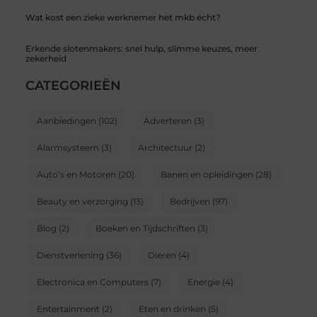
Wat kost een zieke werknemer het mkb écht?
Erkende slotenmakers: snel hulp, slimme keuzes, meer
zekerheid
CATEGORIEËN
Aanbiedingen
(102)
Adverteren
(3)
Alarmsysteem
(3)
Architectuur
(2)
Auto’s en Motoren
(20)
Banen en opleidingen
(28)
Beauty en verzorging
(13)
Bedrijven
(97)
Blog
(2)
Boeken en Tijdschriften
(3)
Dienstverlening
(36)
Dieren
(4)
Electronica en Computers
(7)
Energie
(4)
Entertainment
(2)
Eten en drinken
(5)