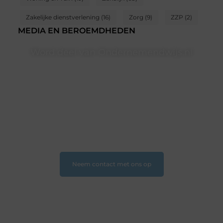
Zakelijke dienstverlening
(16)
Zorg
(9)
ZZP
(2)
MEDIA EN BEROEMDHEDEN
Word deel van Ondernemendwijs.nl
Of je nu een nieuwsgierige lezer bent of een
gepassioneerde schrijver — bij Ondernemendwijs.nl is
er altijd plek voor jouw stem. We nodigen je uit om
deel te worden van onze groeiende community en
samen waardevolle verhalen te delen.
❝
Start vandaag nog jouw blogreis of ontdek nieuwe
inzichten op ons platform
❞
Neem contact met ons op