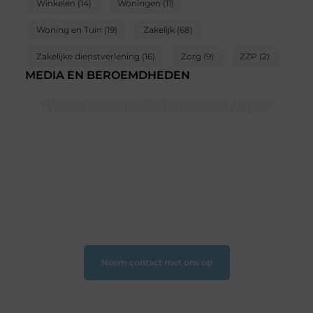
Winkelen
(14)
Woningen
(11)
Woning en Tuin
(19)
Zakelijk
(68)
Zakelijke dienstverlening
(16)
Zorg
(9)
ZZP
(2)
MEDIA EN BEROEMDHEDEN
Word deel van Ondernemendwijs.nl
Of je nu een nieuwsgierige lezer bent of een
gepassioneerde schrijver — bij Ondernemendwijs.nl is
er altijd plek voor jouw stem. We nodigen je uit om
deel te worden van onze groeiende community en
samen waardevolle verhalen te delen.
❝
Start vandaag nog jouw blogreis of ontdek nieuwe
inzichten op ons platform
❞
Neem contact met ons op