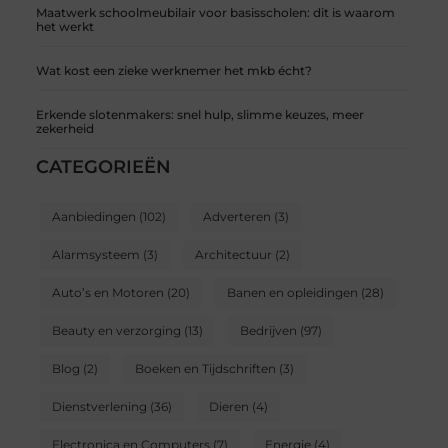
Maatwerk schoolmeubilair voor basisscholen: dit is waarom
het werkt
Wat kost een zieke werknemer het mkb écht?
Erkende slotenmakers: snel hulp, slimme keuzes, meer
zekerheid
CATEGORIEËN
Aanbiedingen
(102)
Adverteren
(3)
Alarmsysteem
(3)
Architectuur
(2)
Auto’s en Motoren
(20)
Banen en opleidingen
(28)
Beauty en verzorging
(13)
Bedrijven
(97)
Blog
(2)
Boeken en Tijdschriften
(3)
Dienstverlening
(36)
Dieren
(4)
Electronica en Computers
(7)
Energie
(4)