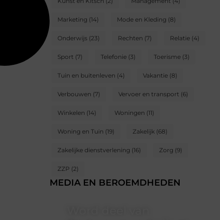
Kunst en Kitsch
(2)
Management
(4)
Marketing
(14)
Mode en Kleding
(8)
Onderwijs
(23)
Rechten
(7)
Relatie
(4)
Sport
(7)
Telefonie
(3)
Toerisme
(3)
Tuin en buitenleven
(4)
Vakantie
(8)
Verbouwen
(7)
Vervoer en transport
(6)
Winkelen
(14)
Woningen
(11)
Woning en Tuin
(19)
Zakelijk
(68)
Zakelijke dienstverlening
(16)
Zorg
(9)
ZZP
(2)
MEDIA EN BEROEMDHEDEN
Word deel van