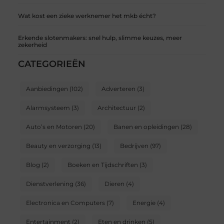
Wat kost een zieke werknemer het mkb écht?
Erkende slotenmakers: snel hulp, slimme keuzes, meer
zekerheid
CATEGORIEËN
Aanbiedingen
(102)
Adverteren
(3)
Alarmsysteem
(3)
Architectuur
(2)
Auto’s en Motoren
(20)
Banen en opleidingen
(28)
Beauty en verzorging
(13)
Bedrijven
(97)
Blog
(2)
Boeken en Tijdschriften
(3)
Dienstverlening
(36)
Dieren
(4)
Electronica en Computers
(7)
Energie
(4)
Entertainment
(2)
Eten en drinken
(5)