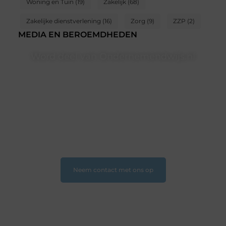
Woning en Tuin
(19)
Zakelijk
(68)
Zakelijke dienstverlening
(16)
Zorg
(9)
ZZP
(2)
MEDIA EN BEROEMDHEDEN
Word deel van Ondernemendwijs.nl
Of je nu een nieuwsgierige lezer bent of een
gepassioneerde schrijver — bij Ondernemendwijs.nl is
er altijd plek voor jouw stem. We nodigen je uit om
deel te worden van onze groeiende community en
samen waardevolle verhalen te delen.
❝
Start vandaag nog jouw blogreis of ontdek nieuwe
inzichten op ons platform
❞
Neem contact met ons op